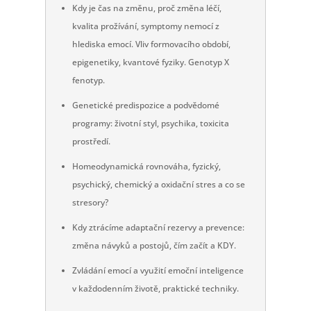
Kdy je čas na změnu, proč změna léčí,
kvalita prožívání, symptomy nemocí z
hlediska emocí. Vliv formovacího období,
epigenetiky, kvantové fyziky. Genotyp X
fenotyp.
Genetické predispozice a podvědomé
programy: životní styl, psychika, toxicita
prostředí.
Homeodynamická rovnováha, fyzický,
psychický, chemický a oxidační stres a co se
stresory?
Kdy ztrácíme adaptační rezervy a prevence:
změna návyků a postojů, čím začít a KDY.
Zvládání emocí a využití emoční inteligence
v každodenním životě, praktické techniky.