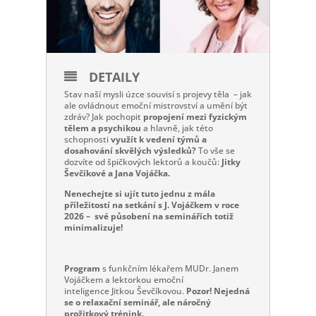
DETAILY
Stav naší mysli úzce souvisí s projevy těla – jak
ale ovládnout emoční mistrovství a umění být
zdráv? Jak pochopit
propojení mezi fyzickým
tělem a psychikou
a hlavně, jak této
schopnosti
využít k vedení týmů a
dosahování skvělých výsledků?
To vše se
dozvíte od špičkových lektorů a koučů:
Jitky
Ševčíkové a Jana Vojáčka.
Nenechejte si ujít tuto jednu z mála
příležitostí na setkání s J. Vojáčkem v roce
2026 – své působení na seminářích totiž
minimalizuje!
Program
s funkčním lékařem MUDr. Janem
Vojáčkem a lektorkou emoční
inteligence Jitkou Ševčíkovou.
Pozor! Nejedná
se o relaxační seminář, ale náročný
prožitkový trénink.