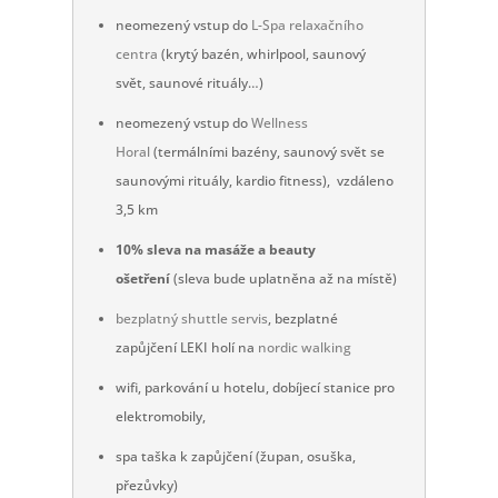
neomezený vstup do
L-Spa relaxačního
centra
(krytý bazén, whirlpool, saunový
svět, saunové rituály…)
neomezený vstup do
Wellness
Horal
(termálními bazény, saunový svět se
saunovými rituály, kardio fitness), vzdáleno
3,5 km
10% sleva na masáže a beauty
ošetření
(sleva bude uplatněna až na místě)
bezplatný shuttle servis
, bezplatné
zapůjčení LEKI holí na
nordic walking
wifi, parkování u hotelu, dobíjecí stanice pro
elektromobily,
spa taška k zapůjčení (župan, osuška,
přezůvky)