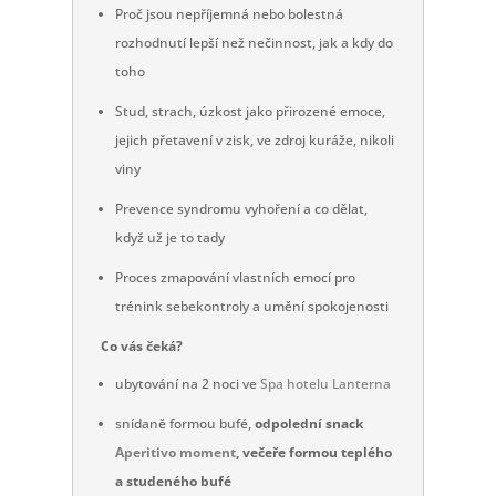
Proč jsou nepříjemná nebo bolestná
rozhodnutí lepší než nečinnost, jak a kdy do
toho
Stud, strach, úzkost jako přirozené emoce,
jejich přetavení v zisk, ve zdroj kuráže, nikoli
viny
Prevence syndromu vyhoření a co dělat,
když už je to tady
Proces zmapování vlastních emocí pro
trénink sebekontroly a umění spokojenosti
Co vás čeká?
ubytování na 2 noci ve
Spa hotelu Lanterna
snídaně formou bufé,
odpolední snack
Aperitivo moment
,
večeře formou teplého
a studeného bufé