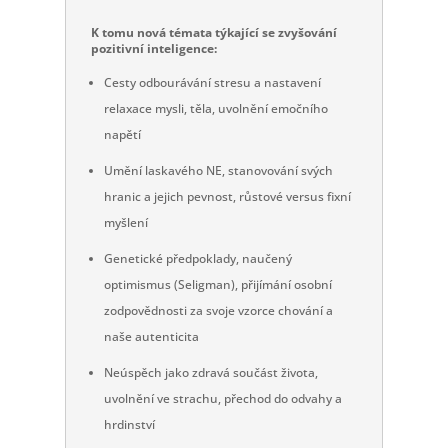
K tomu nová témata týkající se zvyšování
pozitivní inteligence:
Cesty odbourávání stresu a nastavení
relaxace mysli, těla, uvolnění emočního
napětí
Umění laskavého NE, stanovování svých
hranic a jejich pevnost, růstové versus fixní
myšlení
Genetické předpoklady, naučený
optimismus (Seligman), přijímání osobní
zodpovědnosti za svoje vzorce chování a
naše autenticita
Neúspěch jako zdravá součást života,
uvolnění ve strachu, přechod do odvahy a
hrdinství