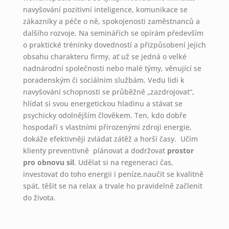
navyšování pozitivní inteligence, komunikace se
zákazníky a péče o ně, spokojenosti zaměstnanců a
dalšího rozvoje. Na seminářích se opírám především
o praktické tréninky dovedností a přizpůsobení jejich
obsahu charakteru firmy, ať už se jedná o velké
nadnárodní společnosti nebo malé týmy, věnující se
poradenským či sociálním službám. Vedu lidi k
navyšování schopnosti se průběžně „zazdrojovat“,
hlídat si svou energetickou hladinu a stávat se
psychicky odolnějším člověkem. Ten, kdo dobře
hospodaří s vlastními přirozenými zdroji energie,
dokáže efektivněji zvládat zátěž a horší časy. Učím
klienty preventivně plánovat a dodržovat
prostor
pro obnovu sil
. Udělat si na regeneraci čas,
investovat do toho energii i peníze,naučit se kvalitně
spát, těšit se na relax a trvale ho pravidelně začlenit
do života.