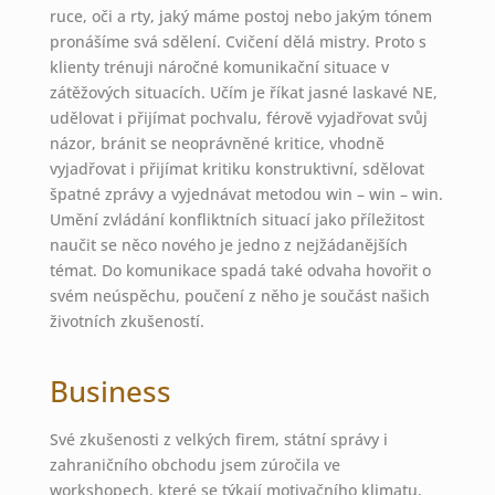
ruce, oči a rty, jaký máme postoj nebo jakým tónem
pronášíme svá sdělení. Cvičení dělá mistry. Proto s
klienty trénuji náročné komunikační situace v
zátěžových situacích. Učím je říkat jasné laskavé NE,
udělovat i přijímat pochvalu, férově vyjadřovat svůj
názor, bránit se neoprávněné kritice, vhodně
vyjadřovat i přijímat kritiku konstruktivní, sdělovat
špatné zprávy a vyjednávat metodou win – win – win.
Umění zvládání konfliktních situací jako příležitost
naučit se něco nového je jedno z nejžádanějších
témat. Do komunikace spadá také odvaha hovořit o
svém neúspěchu, poučení z něho je součást našich
životních zkušeností.
Business
Své zkušenosti z velkých firem, státní správy i
zahraničního obchodu jsem zúročila ve
workshopech, které se týkají motivačního klimatu,