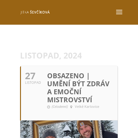
LISTOPAD, 2024
27
OBSAZENO |
UMĚNÍ BÝT ZDRÁV
LISTOPAD
A EMOČNÍ
MISTROVSTVÍ
(Celodenní)
Velké Karlovice