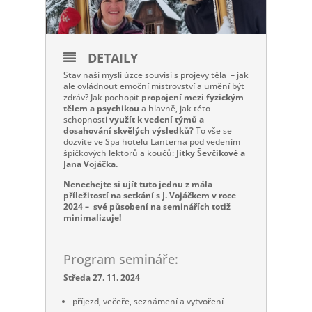
DETAILY
Stav naší mysli úzce souvisí s projevy těla – jak
ale ovládnout emoční mistrovství a umění být
zdráv? Jak pochopit
propojení mezi fyzickým
tělem a psychikou
a hlavně, jak této
schopnosti
využít k vedení týmů a
dosahování skvělých výsledků?
To vše se
dozvíte ve Spa hotelu Lanterna pod vedením
špičkových lektorů a koučů:
Jitky Ševčíkové a
Jana Vojáčka.
Nenechejte si ujít tuto jednu z mála
příležitostí na setkání s J. Vojáčkem v roce
2024 – své působení na seminářích totiž
minimalizuje!
Program semináře:
Středa 27. 11. 2024
příjezd, večeře, seznámení a vytvoření