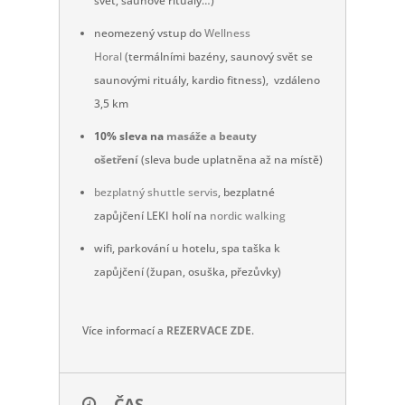
svět, saunové rituály…)
neomezený vstup do
Wellness
Horal
(termálními bazény, saunový svět se
saunovými rituály, kardio fitness), vzdáleno
3,5 km
10% sleva na
masáže a beauty
ošetření
(sleva bude uplatněna až na místě)
bezplatný shuttle servis
, bezplatné
zapůjčení LEKI holí na
nordic walking
wifi, parkování u hotelu, spa taška k
zapůjčení (župan, osuška, přezůvky)
Více informací a
REZERVACE ZDE
.
ČAS