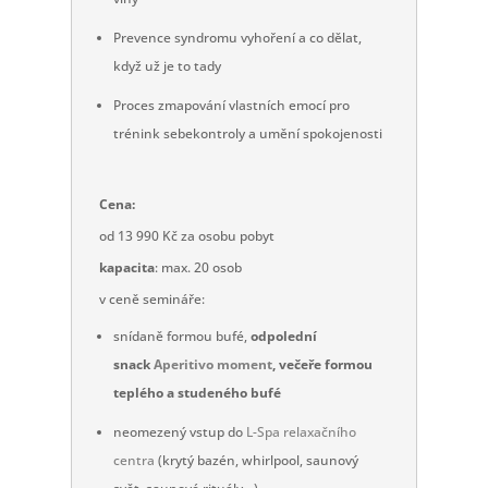
Prevence syndromu vyhoření a co dělat,
když už je to tady
Proces zmapování vlastních emocí pro
trénink sebekontroly a umění spokojenosti
Cena:
od 13 990 Kč za osobu pobyt
kapacita
: max. 20 osob
v ceně semináře:
snídaně formou bufé,
odpolední
snack
Aperitivo moment
,
večeře formou
teplého a studeného bufé
neomezený vstup do
L-Spa relaxačního
centra
(krytý bazén, whirlpool, saunový