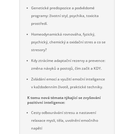
Genetické predispozice a podvědomé
programy: životní styl, psychika, toxicita
prostředí.
Homeodynamická rovnováha, fyzický,
psychický, chemický a oxidační stres a co se
stresory?
Kdy ztrácíme adaptační rezervy a prevence:
změna návyků a postojů, čím začít a KDY.
Zvládání emocí a využití emoční inteligence
v každodenním životě, praktické techniky.
K tomu nová témata týkající se zvyšování
pozitivní inteligence:
Cesty odbourávání stresu a nastavení
relaxace mysli, těla, uvolnění emočního
napětí