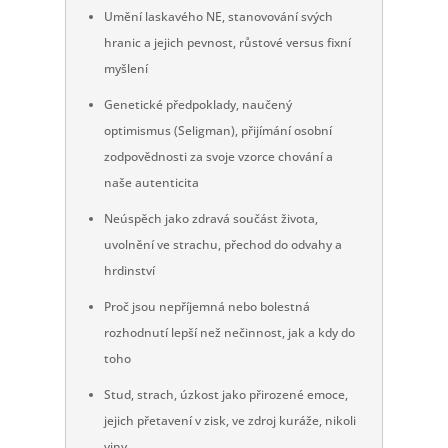
Umění laskavého NE, stanovování svých
hranic a jejich pevnost, růstové versus fixní
myšlení
Genetické předpoklady, naučený
optimismus (Seligman), přijímání osobní
zodpovědnosti za svoje vzorce chování a
naše autenticita
Neúspěch jako zdravá součást života,
uvolnění ve strachu, přechod do odvahy a
hrdinství
Proč jsou nepříjemná nebo bolestná
rozhodnutí lepší než nečinnost, jak a kdy do
toho
Stud, strach, úzkost jako přirozené emoce,
jejich přetavení v zisk, ve zdroj kuráže, nikoli
viny