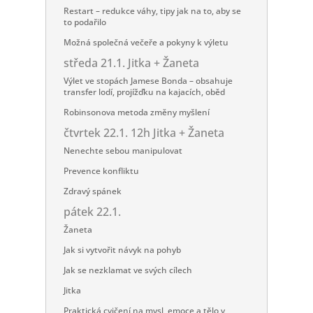
Restart – redukce váhy, tipy jak na to, aby se
to podařilo
Možná společná večeře a pokyny k výletu
středa 21.1. Jitka + Žaneta
Výlet ve stopách Jamese Bonda – obsahuje
transfer lodí, projížďku na kajacích, oběd
Robinsonova metoda změny myšlení
čtvrtek 22.1. 12h Jitka + Žaneta
Nenechte sebou manipulovat
Prevence konfliktu
Zdravý spánek
pátek 22.1.
Žaneta
Jak si vytvořit návyk na pohyb
Jak se nezklamat ve svých cílech​​
Jitka
Praktická cvičení na mysl, emoce a tělo v