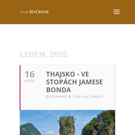
LEDEN, 2020
16
THAJSKO - VE
STOPÁCH JAMESE
LEDEN
BONDA
(Celodenní)
Khao Lak, Thailand