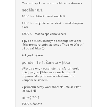
Možnost společné večeře v blízké restauraci
neděle 18.1.
10:00 h – Uvítací masáž na pláži
11:00 h – Projezte se ke štěstí – workshop na
pláži
18:00 h – Možná společná večeře
Tipy co z místní kuchyně obsahuje stavební
látky pro serotonin, ať jsme v Thajsku šťastní
už od začátku 🙂
Pokyny k výletu
pondělí 19.1. Žaneta + Jitka
Výlet za slony – obsahuje transfer z hotelu,
oběd, pití, projížďku na slonech džunglí,
příprava jídla pro slona a jeho krmení a
koupaní se slonem.
V průběhu cesty workshop: Naučte se říkat
laskavé NE
úterý 20.1.
10:00 h Žaneta