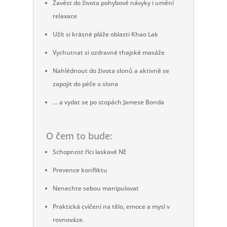
Zavést do života pohybové návyky i umění
relaxace
Užít si krásné pláže oblasti Khao Lak
Vychutnat si ozdravné thajské masáže
Nahlédnout do života slonů a aktivně se
zapojit do péče o slona
… a vydat se po stopách Jamese Bonda
O čem to bude:​
Schopnost říci laskavé NE
Prevence konfliktu
Nenechte sebou manipulovat
Praktická cvičení na tělo, emoce a mysl v
rovnováze.