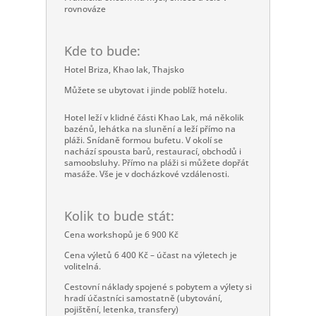
rovnováze
Kde to bude:
Hotel Briza, Khao lak, Thajsko
Můžete se ubytovat i jinde poblíž hotelu.
Hotel leží v klidné části Khao Lak, má několik
bazénů, lehátka na slunění a leží přímo na
pláži. Snídaně formou bufetu. V okolí se
nachází spousta barů, restaurací, obchodů i
samoobsluhy. Přímo na pláži si můžete dopřát
masáže. Vše je v docházkové vzdálenosti.
Kolik to bude stát:
Cena workshopů je 6 900 Kč
Cena výletů 6 400 Kč – účast na výletech je
volitelná.
Cestovní náklady spojené s pobytem a výlety si
hradí účastníci samostatně (ubytování,
pojištění, letenka, transfery) ​