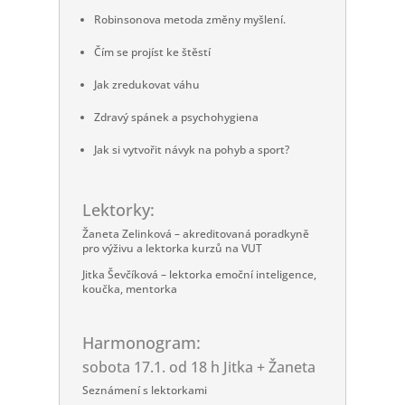
Robinsonova metoda změny myšlení.
Čím se projíst ke štěstí
Jak zredukovat váhu
Zdravý spánek a psychohygiena
Jak si vytvořit návyk na pohyb a sport?
Lektorky:
Žaneta Zelinková – akreditovaná poradkyně
pro výživu a lektorka kurzů na VUT
Jitka Ševčíková – lektorka emoční inteligence,
koučka, mentorka
Harmonogram:
sobota 17.1. od 18 h Jitka + Žaneta
Seznámení s lektorkami