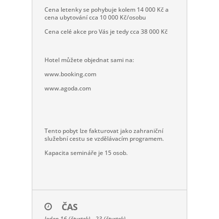
Cena letenky se pohybuje kolem 14 000 Kč a
cena ubytování cca 10 000 Kč/osobu
Cena celé akce pro Vás je tedy cca 38 000 Kč
Hotel můžete objednat sami na:
www.booking.com
www.agoda.com
Tento pobyt lze fakturovat jako zahraniční
služební cestu se vzdělávacím programem.
Kapacita semináře je 15 osob.
ČAS
leden 16 (čtvrtek) - 23 (čtvrtek)