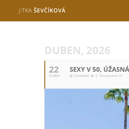
DUBEN, 2026
22
SEXY V 50, ÚŽASNÁ
DUBEN
(Celodenní)
C. Yerbabuena 19