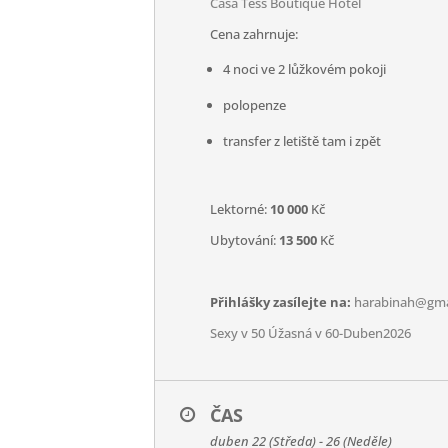
Casa Tess Boutique Hotel
Cena zahrnuje:
4 noci ve 2 lůžkovém pokoji
polopenze
transfer z letiště tam i zpět
Lektorné:
10 000
Kč
Ubytování:
13 500
Kč
Přihlášky zasílejte na:
harabinah@gma
Sexy v 50 Úžasná v 60-Duben2026
ČAS
duben 22 (Středa) - 26 (Neděle)