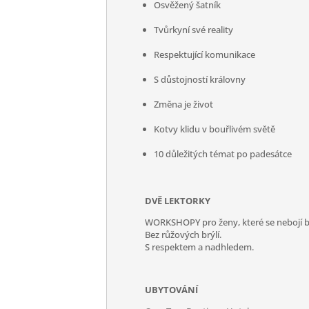
Osvěžený šatník
Tvůrkyní své reality
Respektující komunikace
S důstojností královny
Změna je život
Kotvy klidu v bouřlivém světě
10 důležitých témat po padesátce
DVĚ LEKTORKY
WORKSHOPY pro ženy, které se nebojí 
Bez růžových brýlí.
S respektem a nadhledem.
UBYTOVÁNÍ