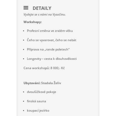
DETAILY
Vydejte se s námi na Vysočinu.
Workshopy:
Profesní změna ve zralém věku
Čeho se vyvarovat, čeho se nebát
Příprava na „rande poletech“
Longevity – cesta k dlouhověkosti
Cena workshopů: 8 000,- Kč
Ubytování:
Stodola Želiv
dvoulůžkové pokoje
finská sauna
koupací jezírko