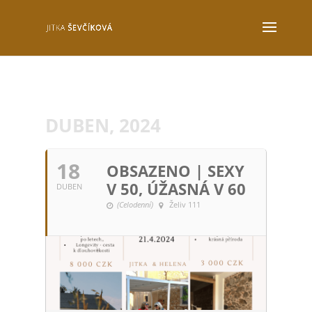
DUBEN, 2024
18
OBSAZENO | SEXY
V 50, ÚŽASNÁ V 60
DUBEN
(Celodenní)
Želiv 111