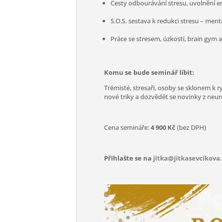
Cesty odbourávání stresu, uvolnění e
S.O.S. sestava k redukci stresu – mentá
Práce se stresem, úzkostí, brain gym
Komu se bude seminář líbit:
Trémisté, stresaři, osoby se sklonem k ryc
nové triky a dozvědět se novinky z neu
Cena semináře:
4 900 Kč
(bez DPH)
Přihlašte se na
jitka@jitkasevcikova