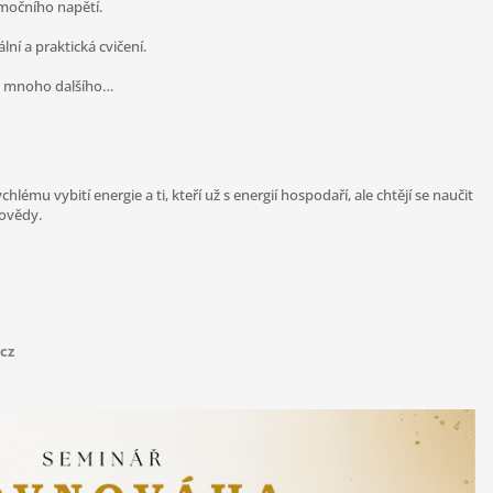
močního napětí.
lní a praktická cvičení.
 a mnoho dalšího…
hlému vybití energie a ti, kteří už s energií hospodaří, ale chtějí se naučit
rovědy.
.cz