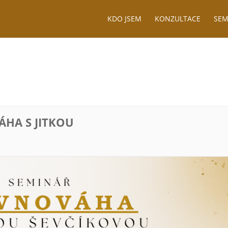
KDO JSEM
KONZULTACE
SEM
HA S JITKOU