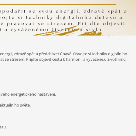
nergií, zdravě spát a předcházet únavě. Osvojte si techniky digitálního
at se stresem. Přijďte objevit cestu k harmonii a vyvážené,u životnímu
 svého energetického nastavení.
aktuálního světa.
esu.