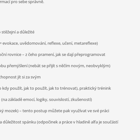
formací pro sebe správně.
o stěžejní a důležité
= evokace, uvědomování, reflexe, učení, metareflexe)
ní rovnice – z čeho pramení, jak se dají přeprogramovat
bu přemýšlení (nebát se přijít s něčím novým, neobvyklým)
chopnost jít si za svým
o kdy použít, jak to použít, jak to trénovat), praktický trénink
na základě emocí, logiky, souvislostí, zkušeností)
ý mozek) – tento postup můžete pak využívat ve své práci
důležitost spánku (odpočinek a práce v hladině alfa je součástí