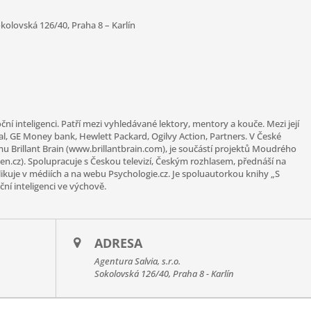
okolovská 126/40, Praha 8 – Karlín
í inteligenci. Patří mezi vyhledávané lektory, mentory a kouče. Mezi její
ttal, GE Money bank, Hewlett Packard, Ogilvy Action, Partners. V České
mu Brillant Brain (www.brillantbrain.com), je součástí projektů Moudrého
cz). Spolupracuje s Českou televizí, Českým rozhlasem, přednáší na
ikuje v médiích a na webu Psychologie.cz. Je spoluautorkou knihy „S
ní inteligenci ve výchově.
ADRESA
Agentura Salvia, s.r.o.
Sokolovská 126/40, Praha 8 - Karlín