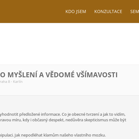
KDO JSEM
KONZULTACE
SEM
HO MYŠLENÍ A VĚDOMÉ VŠÍMAVOSTI
raha 8 - Karlín
vyhodnotit předložené informace. Co je obecné tvrzení a jak to vidím,
a pravou míru, kdy i občasný despekt, nedůvěra skepticismus může být
nipulaci. Jak nepodléhat klamům našeho vlastního mozku.