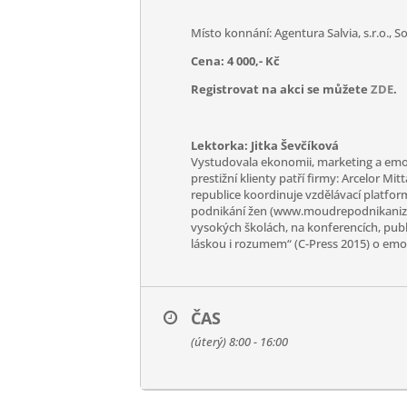
Místo konnání: Agentura Salvia, s.r.o., S
Cena: 4 000,- Kč
Registrovat na akci se můžete
ZDE
.
Lektorka: Jitka Ševčíková
Vystudovala ekonomii, marketing a emočn
prestižní klienty patří firmy: Arcelor Mi
republice koordinuje vzdělávací platfor
podnikání žen (www.moudrepodnikanizen.
vysokých školách, na konferencích, publ
láskou i rozumem“ (C-Press 2015) o emoč
ČAS
(úterý) 8:00 - 16:00