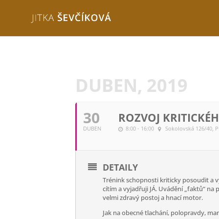
DUBEN, 2019
30
ROZVOJ KRITICKÉ
DUBEN
8:00 - 16:00
Sokolovská 126/40, P
DETAILY
Trénink schopnosti kriticky posoudit a 
cítím a vyjadřuji JÁ. Uvádění „faktů“ n
velmi zdravý postoj a hnací motor.
Jak na obecné tlachání, polopravdy, ma