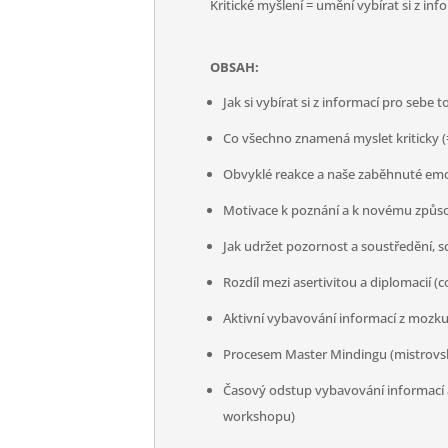
Kritické myšlení = umění vybírat si z in
OBSAH:
Jak si vybírat si z informací pro sebe t
Co všechno znamená myslet kriticky (
Obvyklé reakce a naše zaběhnuté emoč
Motivace k poznání a k novému způso
Jak udržet pozornost a soustředění, s
Rozdíl mezi asertivitou a diplomacií (c
Aktivní vybavování informací z mozku (
Procesem Master Mindingu (mistrovsk
Časový odstup vybavování informací a 
workshopu)