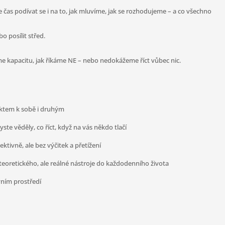
Je čas podívat se i na to, jak mluvíme, jak se rozhodujeme – a co všechno
o posílit střed.
áme kapacitu, jak říkáme NE – nebo nedokážeme říct vůbec nic.
pektem k sobě i druhým
e věděly, co říct, když na vás někdo tlačí
ktivně, ale bez výčitek a přetížení
ic teoretického, ale reálné nástroje do každodenního života
vním prostředí