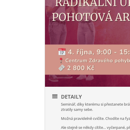
DETAILY
Seminář, díky kterému si přestanete brát
ztratily samy sebe.
Možná pravidelně cvičíte. Chodíte na fyzi
Ale stejně se někdy cítíte… vyčerpané, př