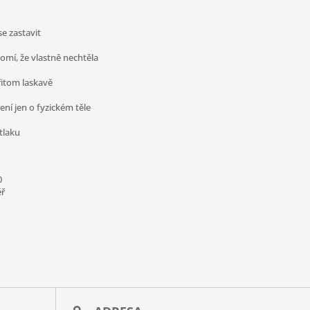
se zastavit
domí, že vlastně nechtěla
řitom laskavě
ení jen o fyzickém těle
tlaku
0
ř​