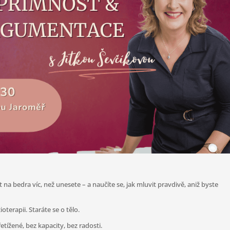
 na bedra víc, než unesete – a naučíte se, jak mluvit pravdivě, aniž byste
oterapii. Staráte se o tělo.
etížené, bez kapacity, bez radosti.