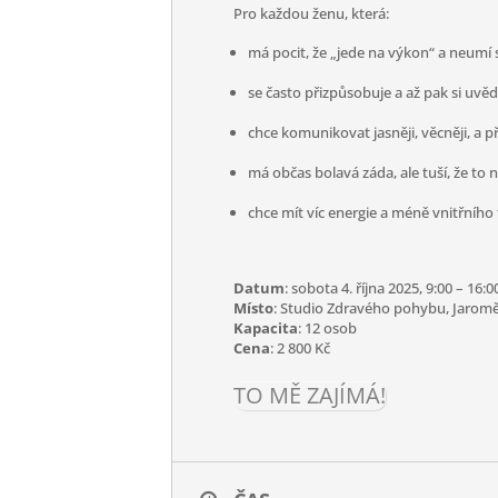
Pro každou ženu, která:
má pocit, že „jede na výkon“ a neumí 
se často přizpůsobuje a až pak si uvě
chce komunikovat jasněji, věcněji, a p
má občas bolavá záda, ale tuší, že to n
chce mít víc energie a méně vnitřního 
Datum
: sobota 4. října 2025, 9:00 – 16:0
Místo
: Studio Zdravého pohybu, Jaromě
Kapacita
: 12 osob
Cena
: 2 800 Kč
TO MĚ ZAJÍMÁ!