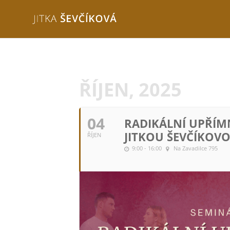
ŘÍJEN, 2025
04
RADIKÁLNÍ UPŘÍ
JITKOU ŠEVČÍKOV
ŘÍJEN
9:00 - 16:00
Na Zavadilce 795