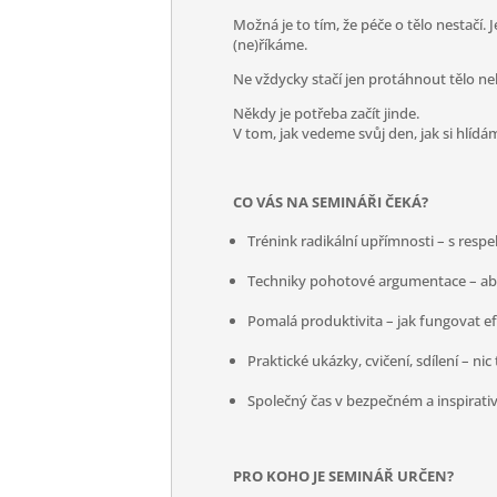
Možná je to tím, že péče o tělo nestačí. 
(ne)říkáme.
Ne vždycky stačí jen protáhnout tělo neb
Někdy je potřeba začít jinde.
V tom, jak vedeme svůj den, jak si hlíd
CO VÁS NA SEMINÁŘI ČEKÁ?
Trénink radikální upřímnosti – s res
Techniky pohotové argumentace – abyst
Pomalá produktivita – jak fungovat efe
Praktické ukázky, cvičení, sdílení – n
Společný čas v bezpečném a inspirati
PRO KOHO JE SEMINÁŘ URČEN?