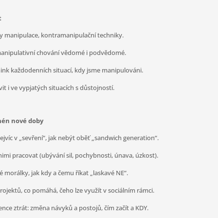
t
y manipulace, kontramanipulační techniky.
a manipulativní chování vědomé i podvědomé.
nink každodenních situací, kdy jsme manipulováni.
 i ve vypjatých situacích s důstojností.
mén nové doby
ejvíc v „sevření“, jak nebýt oběť „sandwich generation“.
nimi pracovat (ubývání sil, pochybnosti, únava, úzkost).
é morálky, jak kdy a čemu říkat „laskavé NE“.
projektů, co pomáhá, čeho lze využít v sociálním rámci.
nce ztrát: změna návyků a postojů, čím začít a KDY.