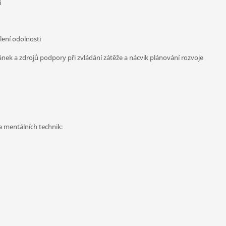
i
lení odolnosti
ánek a zdrojů podpory při zvládání zátěže a nácvik plánování rozvoje
a mentálních technik: