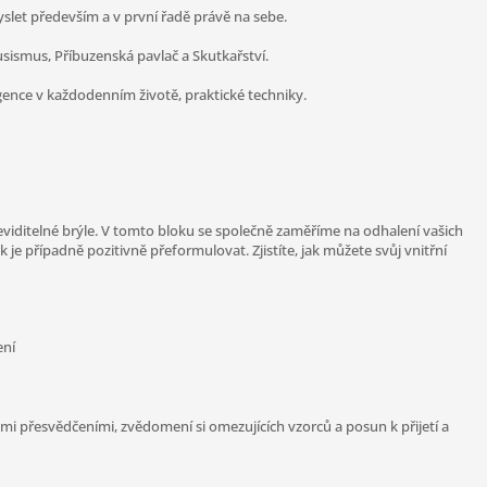
yslet především a v první řadě právě na sebe.
sismus, Příbuzenská pavlač a Skutkařství.
igence v každodenním životě, praktické techniky.
eviditelné brýle. V tomto bloku se společně zaměříme na odhalení vašich
 je případně pozitivně přeformulovat. Zjistíte, jak můžete svůj vnitřní
ení
ými přesvědčeními, zvědomení si omezujících vzorců a posun k přijetí a