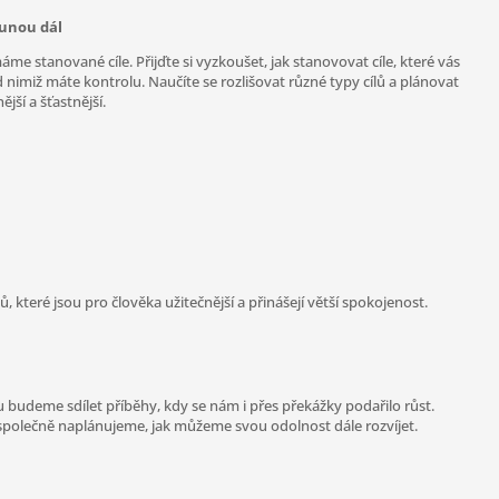
osunou dál
áme stanované cíle. Přijďte si vyzkoušet, jak stanovovat cíle, které vás
nad nimiž máte kontrolu. Naučíte se rozlišovat různé typy cílů a plánovat
jší a šťastnější.
ů, které jsou pro člověka užitečnější a přinášejí větší spokojenost.
u budeme sdílet příběhy, kdy se nám i přes překážky podařilo růst.
a společně naplánujeme, jak můžeme svou odolnost dále rozvíjet.