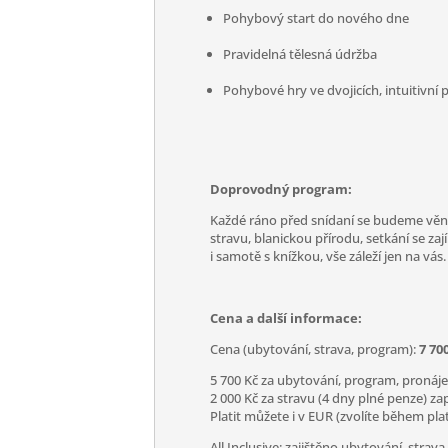
Pohybový start do nového dne
Pravidelná tělesná údržba
Pohybové hry ve dvojicích, intuitivní
Doprovodný program:
Každé ráno před snídaní se budeme věnov
stravu, blanickou přírodu, setkání se
i samotě s knížkou, vše záleží jen na vás.
Cena a další informace:
Cena (ubytování, strava, program):
7 70
5 700 Kč za ubytování, program, pronájem 
2 000 Kč za stravu (4 dny plné penze) za
Platit můžete i v EUR (zvolíte během pla
All Inclusive: zajištěno ubytování, stra