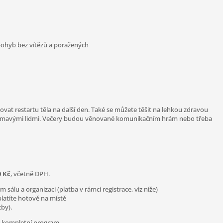
 pohyb bez vítězů a poražených
at restartu těla na další den. Také se můžete těšit na lehkou zdravou
 zajímavými lidmi. Večery budou věnované komunikačním hrám nebo třeba
0 Kč
, včetně DPH.
sálu a organizaci (platba v rámci registrace, viz níže)
platíte hotově na místě
tby).
va, kompletní program