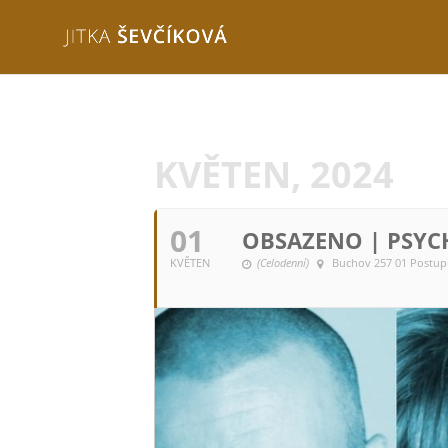
KVĚTEN, 2024
01
OBSAZENO | PSYC
KVĚTEN
(Celodenní)
Buchov 257 01 Postup