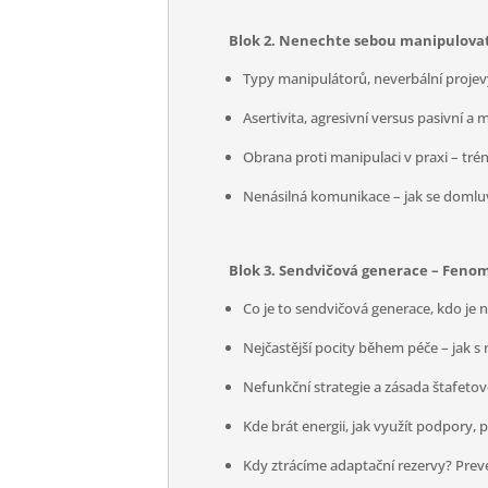
Blok 2. Nenechte sebou manipulova
Typy manipulátorů, neverbální projev
Asertivita, agresivní versus pasivní 
Obrana proti manipulaci v praxi – tré
Nenásilná komunikace – jak se domluvit
Blok 3. Sendvičová generace – Feno
Co je to sendvičová generace, kdo je n
Nejčastější pocity během péče – jak s 
Nefunkční strategie a zásada štafetov
Kde brát energii, jak využít podpory, 
Kdy ztrácíme adaptační rezervy? Preve