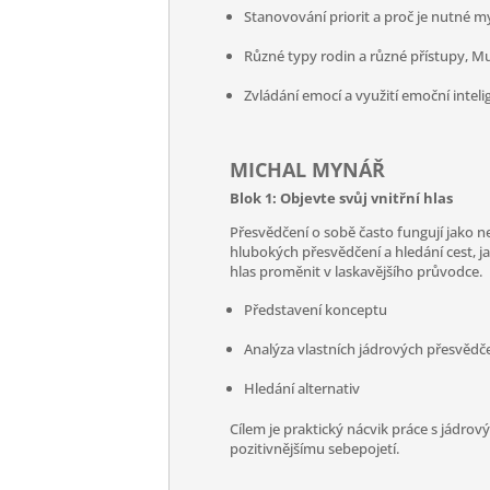
Stanovování priorit a proč je nutné m
Různé typy rodin a různé přístupy, Mu
Zvládání emocí a využití emoční intel
MICHAL MYNÁŘ
Blok 1: Objevte svůj vnitřní hlas
Přesvědčení o sobě často fungují jako n
hlubokých přesvědčení a hledání cest, jak
hlas proměnit v laskavějšího průvodce.
Představení konceptu
Analýza vlastních jádrových přesvědč
Hledání alternativ
Cílem je praktický nácvik práce s jádrov
pozitivnějšímu sebepojetí.