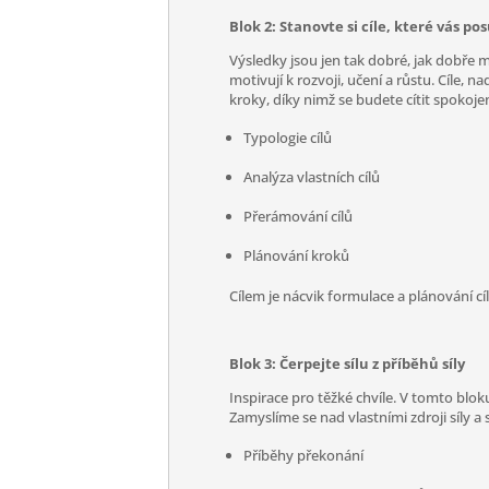
Blok 2: Stanovte si cíle, které vás p
Výsledky jsou jen tak dobré, jak dobře m
motivují k rozvoji, učení a růstu. Cíle, 
kroky, díky nimž se budete cítit spokojeně
Typologie cílů
Analýza vlastních cílů
Přerámování cílů
Plánování kroků
Cílem je nácvik formulace a plánování cíl
Blok 3: Čerpejte sílu z příběhů síly
Inspirace pro těžké chvíle. V tomto blok
Zamyslíme se nad vlastními zdroji síly 
Příběhy překonání