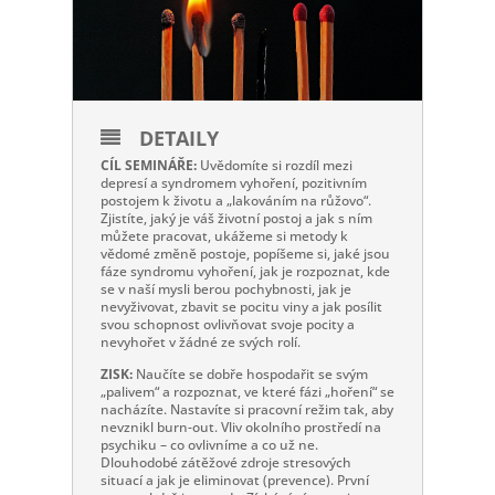
DETAILY
CÍL SEMINÁŘE:
Uvědomíte si rozdíl mezi
depresí a syndromem vyhoření, pozitivním
postojem k životu a „lakováním na růžovo“.
Zjistíte, jaký je váš životní postoj a jak s ním
můžete pracovat, ukážeme si metody k
vědomé změně postoje, popíšeme si, jaké jsou
fáze syndromu vyhoření, jak je rozpoznat, kde
se v naší mysli berou pochybnosti, jak je
nevyživovat, zbavit se pocitu viny a jak posílit
svou schopnost ovlivňovat svoje pocity a
nevyhořet v žádné ze svých rolí.
ZISK:
Naučíte se dobře hospodařit se svým
„palivem“ a rozpoznat, ve které fázi „hoření“ se
nacházíte. Nastavíte si pracovní režim tak, aby
nevznikl burn-out. Vliv okolního prostředí na
psychiku – co ovlivníme a co už ne.
Dlouhodobé zátěžové zdroje stresových
situací a jak je eliminovat (prevence). První