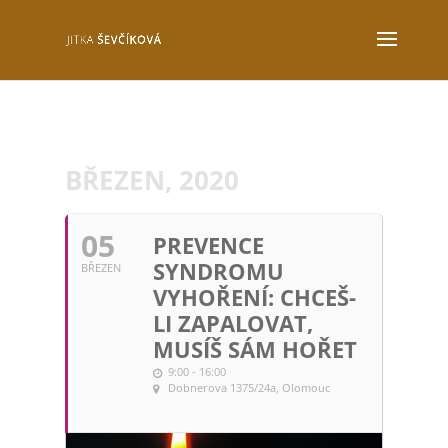
BŘEZEN, 2020
05
PREVENCE
SYNDROMU
BŘEZEN
VYHOŘENÍ: CHCEŠ-
LI ZAPALOVAT,
MUSÍŠ SÁM HOŘET
9:00 - 16:00
Dobnerova 1375/24a, Olomouc