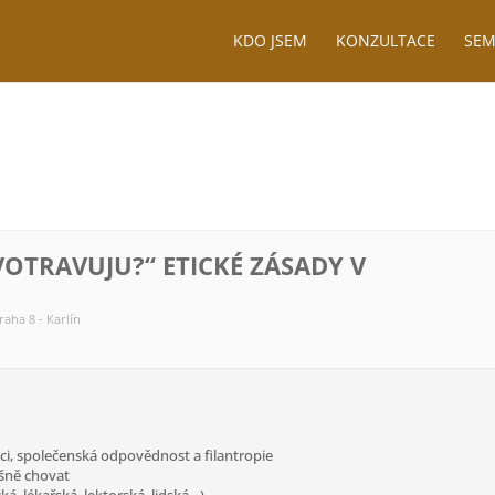
KDO JSEM
KONZULTACE
SEM
VOTRAVUJU?“ ETICKÉ ZÁSADY V
raha 8 - Karlín
áci, společenská odpovědnost a filantropie
ušně chovat