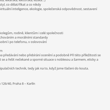
ká, lékařská, lektorská, lidská…)
tyl, co dělat/říkat a co nikdy
spirituální inteligence, ekologie, společenská odpovědnost, sestavení
olegům, rodině, klientům i celé společnosti
m chováním a morálními standardy
sobní i po telefonu, v oslovování
em
 na předávání nebo přebírání ocenění a podobně Při této příležitosti se
se a řešit nečekané a sporné situace s noblesou a šarmem, eticky a
pulačních technik, tedy jak na to, když jsme tlačeni do kouta.
á 126/40, Praha 8 – Karlín