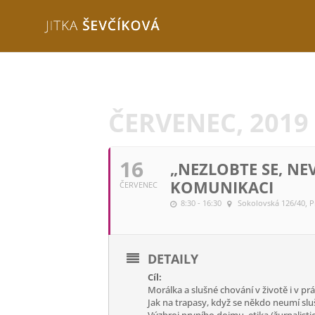
ČERVENEC, 2019
16
„NEZLOBTE SE, NE
KOMUNIKACI
ČERVENEC
8:30 - 16:30
Sokolovská 126/40, P
DETAILY
Cíl:
Morálka a slušné chování v životě i v pr
Jak na trapasy, když se někdo neumí sl