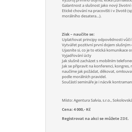
Výzbroj prvního dojmu, etika (žurnalistic
Galantnost a slušnost jako nový životní s
Etické chování na pracovišti i v životě (
morálního desatera…).
Zisk – naučíte se:
Uplatňovat principy odpovědnosti vůči k
Vytvářet pozitivní první dojem slušný
Ujasníte si, co je to etická komunikace o
Vyjadřování úcty
Jak slušně zacházet s mobilním telefon
Jak se připravit na konferenci, kongres,
naučíme jak požádat, děkovat, omlouvat 
podle morálních pravidel.
Součástí semináře je i nácvik kontramani
Místo: Agentura Salvia, s.r.o., Sokolovsk
Cena: 4 000,- Kč
Registrovat na akci se můžete
ZDE
.