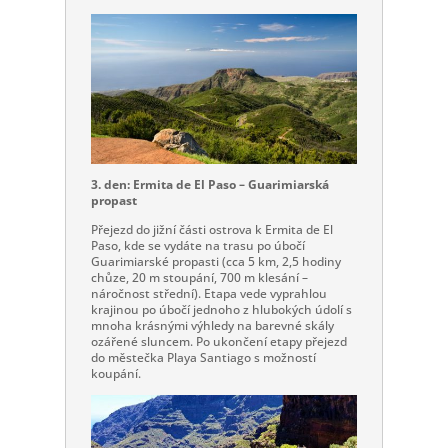
3. den: Ermita de El Paso – Guarimiarská
propast
Přejezd do jižní části ostrova k Ermita de El
Paso, kde se vydáte na trasu po úbočí
Guarimiarské propasti (cca 5 km, 2,5 hodiny
chůze, 20 m stoupání, 700 m klesání –
náročnost střední). Etapa vede vyprahlou
krajinou po úbočí jednoho z hlubokých údolí s
mnoha krásnými výhledy na barevné skály
ozářené sluncem. Po ukončení etapy přejezd
do městečka Playa Santiago s možností
koupání.