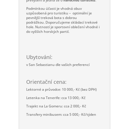
převýšení a jedná se o
náročnou turistiku
.
Podmínkou účasti je vhodná obuv
uzpůsobená pro turistiku – optimální je
pevnější treková bota s dobrou
podrážkou. Doporučujeme skládací trekové
hole. Nutností je sportovní oblečení vhodné i
do vyšších horských partií.
Ubytování:
v San Sebastianu dle vašich preferencí
Orientační cena:
Lektorné a průvodce: 10 000,- Kč (bez DPH)
Letenka na Tenerife: cca 13 000,- Kč
Trajekt na La Gomeru: cca 2 000,- Kč
Transfery minibusem: cca 5 000,- Kč/týden