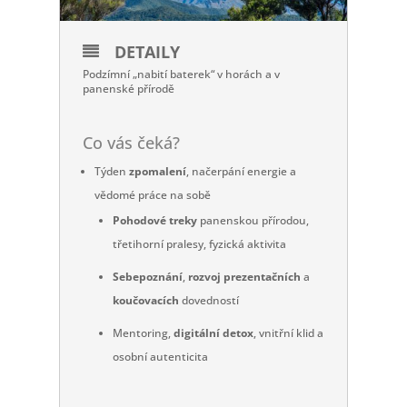
DETAILY
Podzímní „nabití baterek“ v horách a v
panenské přírodě
Co vás čeká?
Týden
zpomalení
, načerpání energie a
vědomé práce na sobě
Pohodové treky
panenskou přírodou,
třetihorní pralesy, fyzická aktivita
Sebepoznání
,
rozvoj prezentačních
a
koučovacích
dovedností
Mentoring,
digitální detox
, vnitřní klid a
osobní autenticita