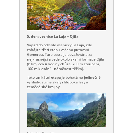
5. den: vesnice La Laja – Ojila
Výjezd do odlehlé vesničky La Laja, kde
zahájíte třetí etapu vašeho putování
Gomerou. Tato cesta je považována za
nejkrásnější a vede okolo skalní formace Ojila
(6 km, cca 4 hodiny chůze, 700 m stoupání,
100 m klesání – náročnost těžká).
Tato unikátní etapa je bohatá na jedinečné
výhledy, strmé skály i hluboké lesy a
zemědělské krajiny.