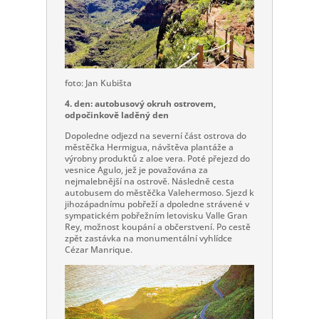
foto: Jan Kubišta
4. den: autobusový okruh ostrovem,
odpočinkově laděný den
Dopoledne odjezd na severní část ostrova do
městěčka Hermigua, návštěva plantáže a
výrobny produktů z aloe vera. Poté přejezd do
vesnice Agulo, jež je považována za
nejmalebnější na ostrově. Následně cesta
autobusem do městěčka Valehermoso. Sjezd k
jihozápadnímu pobřeží a dpoledne strávené v
sympatickém pobřežním letovisku Valle Gran
Rey, možnost koupání a občerstvení. Po cestě
zpět zastávka na monumentální vyhlídce
Cézar Manrique.