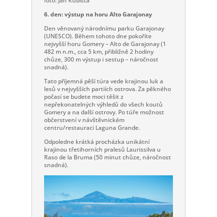
foto: Jan Kubišta
6. den: výstup na horu Alto Garajonay
Den věnovaný národnímu parku Garajonay
(UNESCO). Během tohoto dne pokoříte
nejvyšší horu Gomery – Alto de Garajonay (1
482 m n.m., cca 5 km, přibližně 2 hodiny
chůze, 300 m výstup i sestup – náročnost
snadná).
Tato příjemná pěší túra vede krajinou luk a
lesů v nejvyšších partiích ostrova. Za pěkného
počasí se budete moci těšit z
nepřekonatelných výhledů do všech koutů
Gomery a na další ostrovy. Po túře možnost
občerstvení v návštěvnickém
centru/restauraci Laguna Grande.
Odpoledne krátká procházka unikátní
krajinou třetihorních pralesů Laurissilva u
Raso de la Bruma (50 minut chůze, náročnost
snadná).