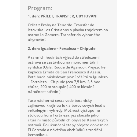
Program:
1. den: PŘÍLET, TRANSFER, UBYTOVÁNÍ
Odlet z Prahy na Tenerife. Transfer do
letoviska Los Cristianos a plavba trajektem na
ostrov La Gomera. Transfer do vybraného
ubytování.
2. den: Igualero – Fortaleza – Chipude
V ranních hodinách výjezd do středozemí
ostrova se zastávkou na monumentální
vyhlídce (Ojila, Roque de Agando). Přejezd ke
kapličce Ermita de San Francesco d´Assisi.
Poté bude následovat první pěší túra Igualero
– Fortaleza – Chipude (cca 7,5 km, 3,5 hod
chůze, 200 m stoupání, 400 m klesání –
náročnost střední)
Tato nádherná cesta vede botanicky
zajímavou krajinou luk a borovicových lesů s
velkolepými výhledy. Možnost výstupu na
stolovou horu Fortaleza, jež sloužila jako
rituální místo původních obyvatel Kanárských
ostrovů. Po ukončení etapy přejezd do vesnice
El Cercado a návštěva obchůdků s tradiční
keramikou.