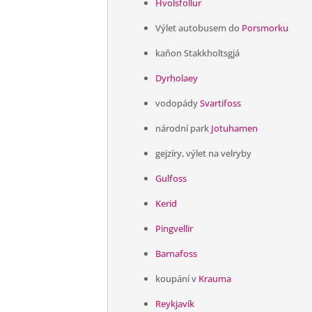
Hvolsfollur
Výlet autobusem do
Porsmorku
kaňon Stakkholtsgjá
Dyrholaey
vodopády
Svartifoss
národní park
Jotuhamen
gejzíry, výlet na velryby
Gulfoss
Kerid
Pingvellir
Barnafoss
koupání v
Krauma
Reykjavík