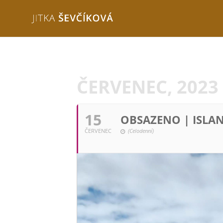
ČERVENEC, 2023
15
OBSAZENO | ISLA
ČERVENEC
(Celodenní)