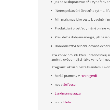
Jak se NEdopracovat až k vyhoření, pr
(Ne)respektování životního rytmu, li
Minimalismus jako cesta k uvolnění my
Produktivní prostředí, méně online ko
Pravidelné dobíjení energie, jak nesa
Dobrodružství selhání, odvaha exper
Pro koho:
pro lidi, kteří upřednostňují
změnit, uvědomují si riziko vyhoření neb
Program:
okružní cesta Islandem + 4 d
horké prameny v
Hveragerdi
noc v
Selfossu
Landmannalaugar
noc v
Hella