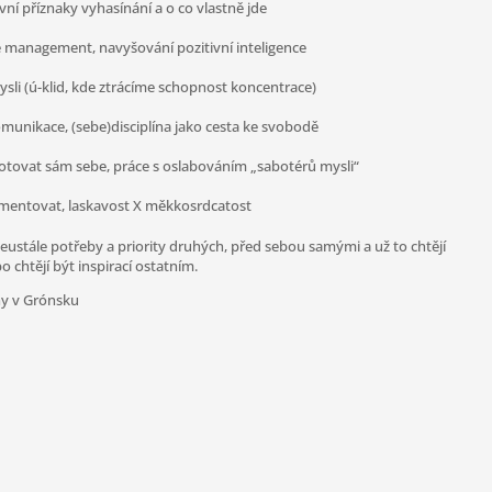
vní příznaky vyhasínání a o co vlastně jde
fe management, navyšování pozitivní inteligence
sli (ú-klid, kde ztrácíme schopnost koncentrace)
munikace, (sebe)disciplína jako cesta ke svobodě
botovat sám sebe, práce s oslabováním „sabotérů mysli“
imentovat, laskavost X měkkosrdcatost
 neustále potřeby a priority druhých, před sebou samými a už to chtějí
o chtějí být inspirací ostatním.
ny v Grónsku