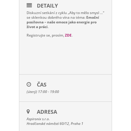
DETAILY
Diskuzní setkání z cyklu „Aby to mělo smysl …“
se sklenkou dobrého vína
na téma:
Emoční
posilovna – naše emoce jako energie pro
život a práci
.
Registrujte se, prosím,
ZDE
.
ČAS
(úterý) 17:00 - 19:00
ADRESA
Aspironix s.r.o.
Hradčanské náměstí 60/12, Praha 1