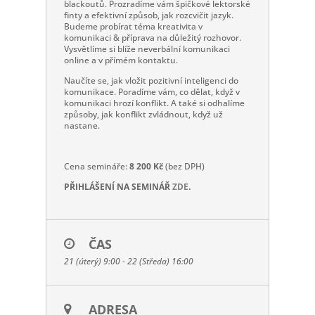
blackoutů. Prozradíme vám špičkové lektorské
finty a efektivní způsob, jak rozcvičit jazyk.
Budeme probírat téma kreativita v
komunikaci & příprava na důležitý rozhovor.
Vysvětlíme si blíže neverbální komunikaci
online a v přímém kontaktu.
Naučíte se, jak vložit pozitivní inteligenci do
komunikace. Poradíme vám, co dělat, když v
komunikaci hrozí konflikt. A také si odhalíme
způsoby, jak konflikt zvládnout, když už
nastane.
Cena semináře:
8 200 Kč
(bez DPH)
PŘIHLÁŠENÍ NA SEMINÁŘ
ZDE
.
ČAS
21 (úterý) 9:00 - 22 (Středa) 16:00
ADRESA