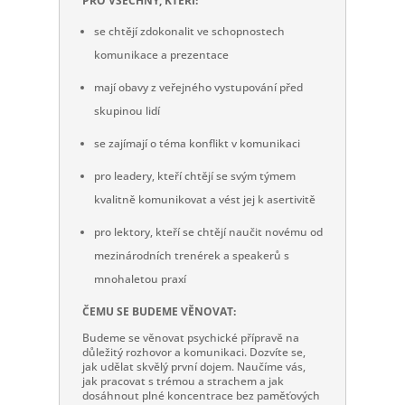
PRO VŠECHNY, KTEŘÍ:
se chtějí zdokonalit ve schopnostech
komunikace a prezentace
mají obavy z veřejného vystupování před
skupinou lidí
se zajímají o téma konflikt v komunikaci
pro leadery, kteří chtějí se svým týmem
kvalitně komunikovat a vést jej k asertivitě
pro lektory, kteří se chtějí naučit novému od
mezinárodních trenérek a speakerů s
mnohaletou praxí
ČEMU SE BUDEME VĚNOVAT:
Budeme se věnovat psychické přípravě na
důležitý rozhovor a komunikaci. Dozvíte se,
jak udělat skvělý první dojem. Naučíme vás,
jak pracovat s trémou a strachem a jak
dosáhnout plné koncentrace bez paměťových