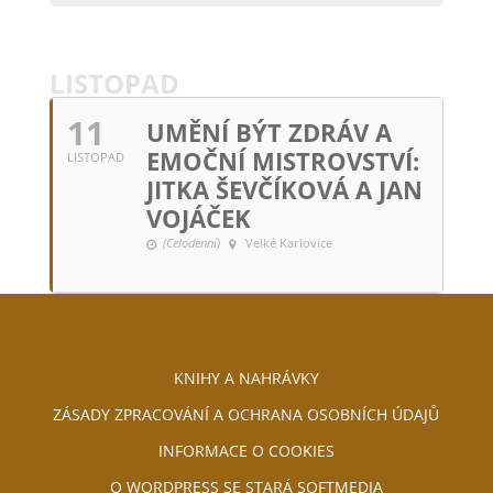
LISTOPAD
11
UMĚNÍ BÝT ZDRÁV A
EMOČNÍ MISTROVSTVÍ:
LISTOPAD
JITKA ŠEVČÍKOVÁ A JAN
VOJÁČEK
(Celodenní)
Velké Karlovice
KNIHY A NAHRÁVKY
ZÁSADY ZPRACOVÁNÍ A OCHRANA OSOBNÍCH ÚDAJŮ
INFORMACE O COOKIES
O WORDPRESS SE STARÁ SOFTMEDIA