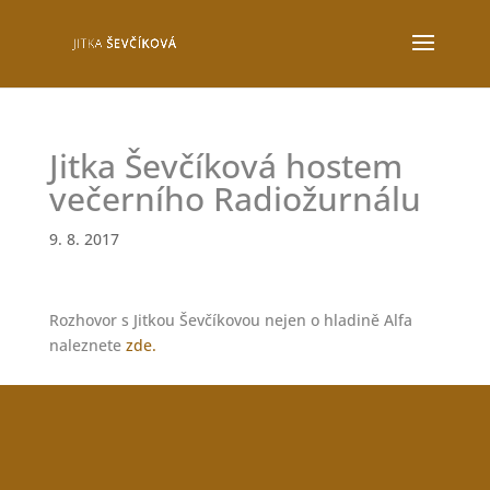
Jitka Ševčíková hostem
večerního Radiožurnálu
9. 8. 2017
Rozhovor s Jitkou Ševčíkovou nejen o hladině Alfa
naleznete
zde.