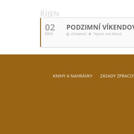
ŘÍJEN
02
PODZIMNÍ VÍKENDOV
ŘÍJEN
(Celodenní)
Teplice nad Metují
KNIHY A NAHRÁVKY
ZÁSADY ZPRACO