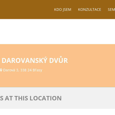
KDO JSEM
KONZULTACE
SEM
 DAROVANSKÝ DVŮR
Darová 3, 338 24 Břasy
S AT THIS LOCATION