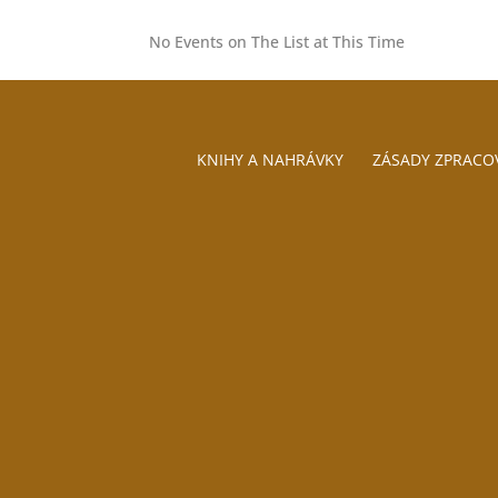
No Events on The List at This Time
KNIHY A NAHRÁVKY
ZÁSADY ZPRACO