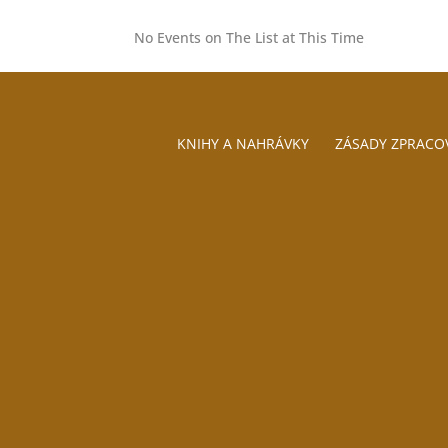
No Events on The List at This Time
KNIHY A NAHRÁVKY
ZÁSADY ZPRACO