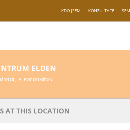
KDO JSEM
KONZULTACE
SEM
ENTRUM ELDEN
áměstí J. A. Komenského 8
S AT THIS LOCATION