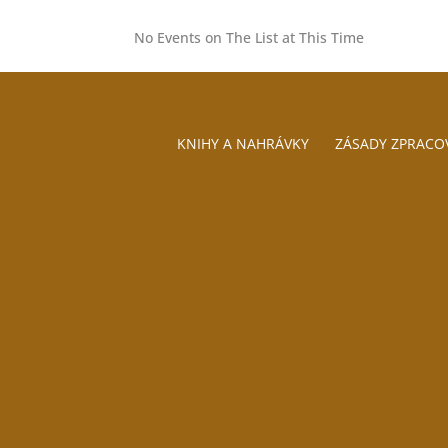
No Events on The List at This Time
KNIHY A NAHRÁVKY
ZÁSADY ZPRACO