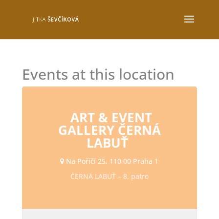
Events at this location
ART & EVENT
GALLERY ČERNÁ
LABUŤ
Na Poříčí 25, 110 00 Praha 1
ČERNÁ LABUŤ – 8. patro